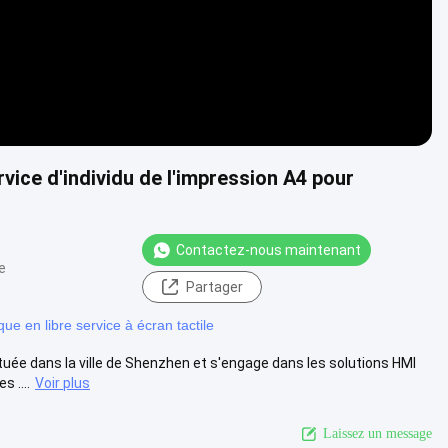
vice d'individu de l'impression A4 pour
Contactez-nous maintenant
e
Partager
que en libre service à écran tactile
ituée dans la ville de Shenzhen et s'engage dans les solutions HMI
 ....
Voir plus
Laissez un message