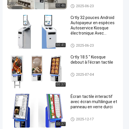
Kiosque libre-service
00:46
2025-06-23
Crtly 32 pouces Android
Autopayeur en espèces
Autoservice Kiosque
électronique Avec
imprimante de billets
Kiosque libre-service
00:41
2025-06-23
Crtly 18.5 " Kiosque
debout à l'écran tactile
Kiosque libre-service
2025-07-04
00:37
Écran tactile interactif
avec écran multilingue et
panneau en verre durci
Borne à écran tactile
2025-12-17
00:37