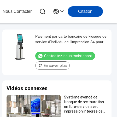
Nous Contacter
Citation
Paiement par carte bancaire de kiosque de
service d'individu de l'impression A4 pour
l'université d'école
Contactez-nous maintenant
En savoir plus
Vidéos connexes
Système avancé de
kiosque de restauration
en libre-service avec
impression intégrée de
billets