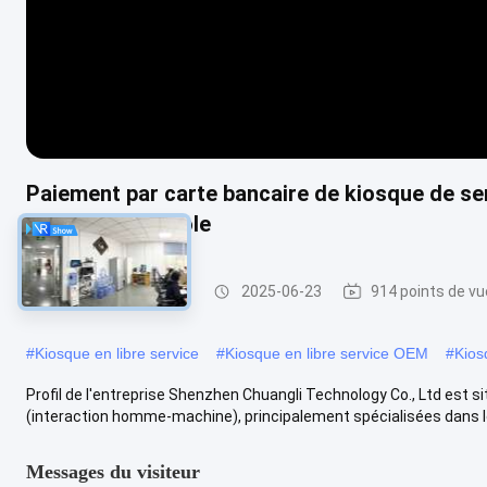
Paiement par carte bancaire de kiosque de ser
l'université d'école
Kiosque libre-service
2025-06-23
914 points de vu
#
Kiosque en libre service
#
Kiosque en libre service OEM
#
Kios
Profil de l'entreprise Shenzhen Chuangli Technology Co., Ltd est s
(interaction homme-machine), principalement spécialisées dans les
Messages du visiteur