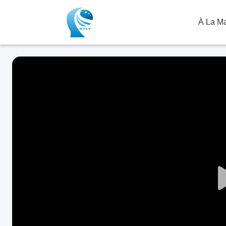
À La M