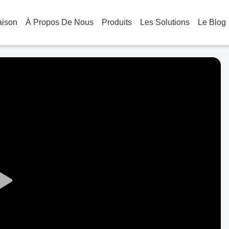
aison
À Propos De Nous
Produits
Les Solutions
Le Blog
Play
Video