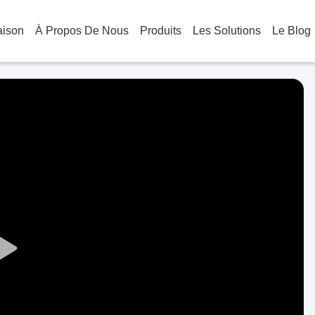
aison
À Propos De Nous
Produits
Les Solutions
Le Blog
Play
Video