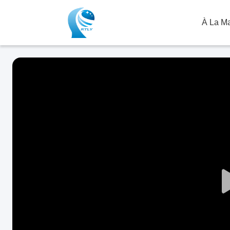
À La M