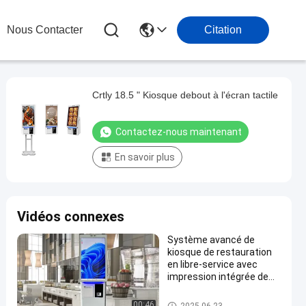
Nous Contacter
Citation
Crtly 18.5 " Kiosque debout à l'écran tactile
Contactez-nous maintenant
En savoir plus
Vidéos connexes
Système avancé de
kiosque de restauration
en libre-service avec
impression intégrée de
billets
Kiosque libre-service
00:46