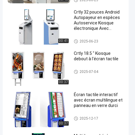
2025-06-23
Crtly 32 pouces Android
Autopayeur en espèces
Autoservice Kiosque
électronique Avec
imprimante de billets
Kiosque libre-service
00:41
2025-06-23
Crtly 18.5 " Kiosque
debout à l'écran tactile
Kiosque libre-service
2025-07-04
00:37
Écran tactile interactif
avec écran multilingue et
panneau en verre durci
Borne à écran tactile
2025-12-17
00:37