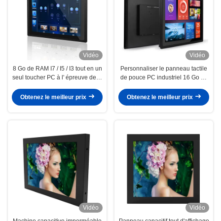
Vidéo
Vidéo
8 Go de RAM I7 / I5 / I3 tout en un
Personnaliser le panneau tactile
seul toucher PC à l' épreuve de la
de pouce PC industriel 16 Go de
poussière
RAM
Obtenez le meilleur prix
Obtenez le meilleur prix
Vidéo
Vidéo
Machine capacitive imperméable
Panneau capacitif tout d'affichage