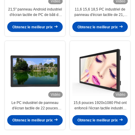
Vidéo
Vidéo
21,5" panneau Android industriel
11,6 15,6 18,5 PC industriel de
d'écran tactile de PC de bâti de
panneau d'écran tactile de 21,5
mur
pouces avec Front Camera
Obtenez le meilleur prix
Obtenez le meilleur prix
Vidéo
Vidéo
Le PC industriel de panneau
15,6 pouces 1920x1080 Fhd ont
d'écran tactile de 22 pouces
enfoncé l'écran tactile industriel
imperméabilisent antipoussière
Android de PC de panneau
incorporé
Obtenez le meilleur prix
Obtenez le meilleur prix