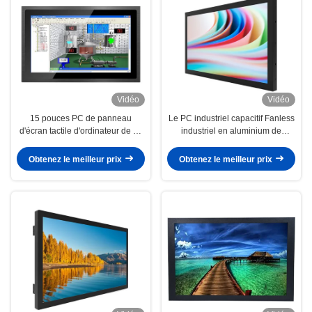
Vidéo
Vidéo
15 pouces PC de panneau
Le PC industriel capacitif Fanless
d'écran tactile d'ordinateur de 19
industriel en aluminium de
pouces rocailleux tout dans un
panneau d'écran tactile d'AIO a
Front Industrial
enfoncé
Obtenez le meilleur prix
Obtenez le meilleur prix