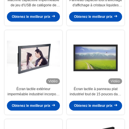
de jeu d'USB de catégorie de
d'affichage à cristaux liquides
moniteur industriel d'écran tactile
dans un moniteur d'écran tactile
de machine de panneau
Obtenez le meilleur prix
Obtenez le meilleur prix
d'Android de PC
Vidéo
Vidéo
Écran tactile extérieur
Écran tactile à panneau plat
imperméable industriel incorporé
industriel tout de 15 pouces dans
de pouce PCAP du PC IP65 de
un PC 1024x768
panneau 15,6
Obtenez le meilleur prix
Obtenez le meilleur prix