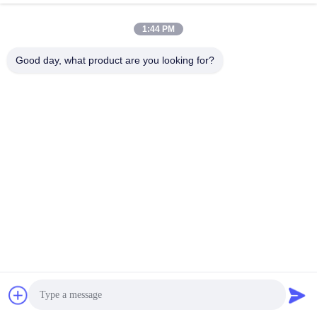
Contactez rapidement
1:44 PM
Télégramme
Good day, what product are you looking for?
86-755-84654553
E-mail
sales@szcreately.com
Adresse
5ème étage, bâtiment A8, zone industrielle de Haishen,
route de no. 216 Guanping, la Communauté de
Songyuanxia, rue de Guanhu, secteur de Longhua,
Shenzhen
Politique de confidentialité
|
Plan du site
Chine Bonne qualité Kiosque libre-service Le fournisseur. 2022-
2026 Shenzhen Chuangli Technology Co., Ltd. . Tous droits
réservés.