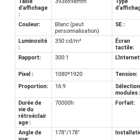
Taille
393x698mm
Type
d'affichage
d'afficha
:
Couleur:
Blanc (peut
SE :
personnalisation)
Luminosité
350 cd/m²
Écran
:
tactile:
Rapport:
300:1
L'Internet
Pixel :
1080*1920
Tension:
Proportion:
16:9
Sélection
modules 
Durée de
70000h
Forfait:
vie du
rétroéclair
age :
Angle de
178°/178°
Installati
vue: