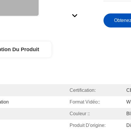
Obtenez
ption Du Produit
Certification:
C
tion
Format Vidéo::
W
Couleur ::
Bl
Produit D'origine:
Di