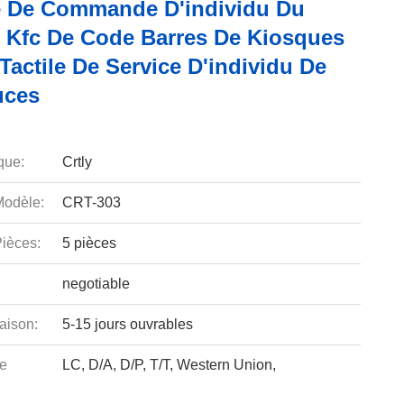
 De Commande D'individu Du
 Kfc De Code Barres De Kiosques
Tactile De Service D'individu De
uces
que:
Crtly
odèle:
CRT-303
ièces:
5 pièces
negotiable
aison:
5-15 jours ouvrables
e
LC, D/A, D/P, T/T, Western Union,