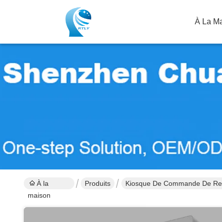
À La M
À la
Produits
Kiosque De Commande De Res
maison