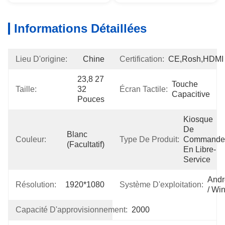
Informations Détaillées
Lieu D'origine:
Chine
Certification:
CE,Rosh,HDMI
23,8 27 
Touche 
Taille:
32 
Écran Tactile:
Capacitive
Pouces
Kiosque 
De 
Blanc 
Couleur:
Type De Produit:
Commande 
(facultatif)
En Libre-
Service
Andro
Résolution:
1920*1080
Système D'exploitation:
/ Wi
Capacité D'approvisionnement:
2000