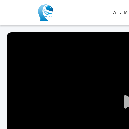
À La M