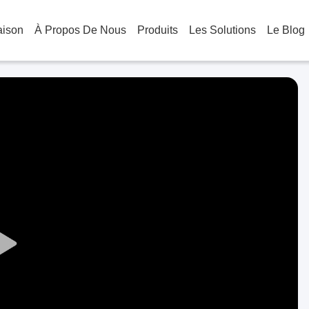
aison
À Propos De Nous
Produits
Les Solutions
Le Blog
Play
Video