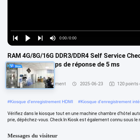
Loaded
:
0%
0:00
/
0:00
Play
Play
Play
Mute
Current
Duration
next
next
RAM 4G/8G/16G DDR3/DDR4 Self Service Check
Time
d'hôtel avec temps de réponse de 5 ms
Kiosque d'enregistrement
2025-06-23
120 points
#
Kiosque d'enregistrement HDMI
#
Kiosque d'enregistrement inté
Vérifiez dans le kiosque tout en une machine chambre d'hôtel aut
prie, dépêchez-vous. Check In Kiosk est également connu sous le n
Messages du visiteur