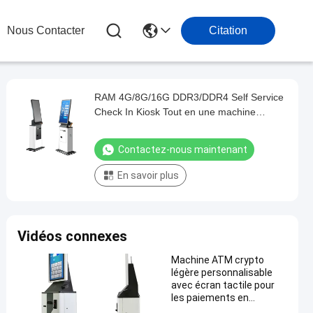
Nous Contacter
Citation
RAM 4G/8G/16G DDR3/DDR4 Self Service
Check In Kiosk Tout en une machine
Chambre d'hôtel avec temps de réponse
de 5 ms
Contactez-nous maintenant
En savoir plus
Vidéos connexes
Machine ATM crypto
légère personnalisable
avec écran tactile pour
les paiements en
espèces / cartes de