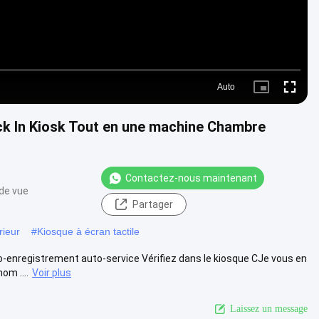
Auto
Picture-
Fullscre
in-
Picture
 In Kiosk Tout en une machine Chambre
Contactez-nous maintenant
 de vue
Partager
rieur
#
Kiosque à écran tactile
o-enregistrement auto-service Vérifiez dans le kiosque CJe vous en
om ....
Voir plus
Laissez un message