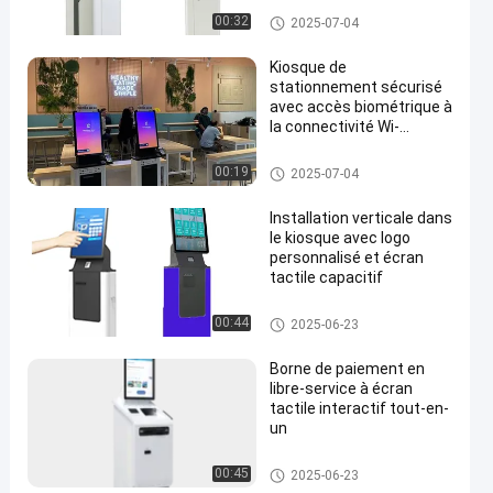
crédit
Distributeur automatique de bi
00:32
2025-07-04
llets cryptographiques
Kiosque de
stationnement sécurisé
avec accès biométrique à
la connectivité Wi-
en
Fi/Ethernet
Kiosque de stationnement
00:19
2025-07-04
Installation verticale dans
le kiosque avec logo
personnalisé et écran
tactile capacitif
Kiosque d'enregistrement
00:44
2025-06-23
Borne de paiement en
libre-service à écran
tactile interactif tout-en-
un
Kiosque libre-service
00:45
2025-06-23