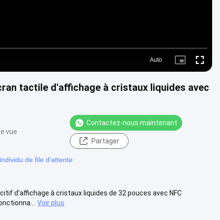
Auto
Picture-
Fullscre
in-
Picture
ran tactile d'affichage à cristaux liquides avec
Contactez-nous maintenant
de vue
Partager
dividu de file d'attente
citif d'affichage à cristaux liquides de 32 pouces avec NFC
onctionna...
Voir plus