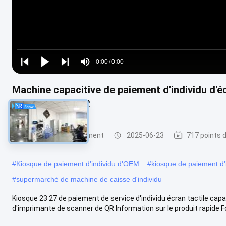
Loaded
:
0%
0:00
/
0:00
Play
Play
Play
Mute
Current
Duration
next
next
Machine capacitive de paiement d'individu d'éc
Time
le scanner de QR
Kiosque d'auto-paiement
2025-06-23
717 points 
#
Kiosque de paiement d'individu d'OEM
#
kiosque de paiement d'in
#
supermarché de machine de caisse d'individu
Kiosque 23 27 de paiement de service d'individu écran tactile capa
d'imprimante de scanner de QR Information sur le produit rapide F