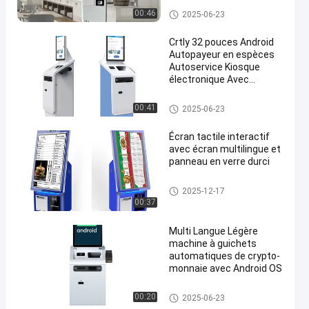
Kiosque de commande autom
00:46
2025-06-23
atique
Crtly 32 pouces Android
Autopayeur en espèces
Autoservice Kiosque
électronique Avec
en
imprimante de billets
Kiosque libre-service
00:41
2025-06-23
Écran tactile interactif
avec écran multilingue et
panneau en verre durci
Borne à écran tactile
2025-12-17
00:37
Multi Langue Légère
machine à guichets
automatiques de crypto-
monnaie avec Android OS
Distributeur automatique de bi
00:20
2025-06-23
llets cryptographiques