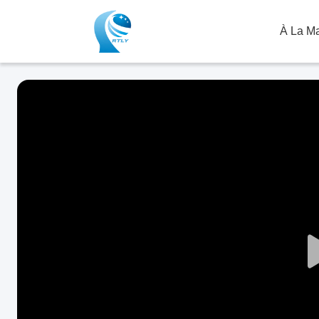
À La M