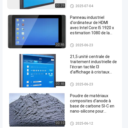
panel pc industriel
00:39
2025-07-04
Panneau industriel
d'ordinateur de HDMI
avec Intel Core I5 1920 x
estimation 1080 de la
résolution IP65
panel pc industriel
00:46
2025-06-23
21,5 unité centrale de
traitement industrielle de
l'écran tactile I3
d'affichage à cristaux
liquides de pouce tout
dans un ordinateur
panel pc industriel
00:46
2025-06-23
intégré de panneau d'Ip65
Poudre de matériaux
composites d'anode à
base de carbone SI-C en
nano-silicone pour
batterie à ions lithium
Nano carbone au silicium
00:10
2025-06-12