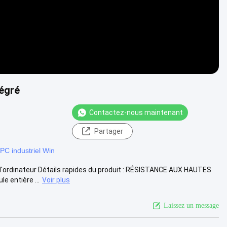
tégré
Contactez-nous maintenant
Partager
PC industriel Win
u d'ordinateur Détails rapides du produit : RÉSISTANCE AUX HAUTES
entière ...
Voir plus
Laissez un message