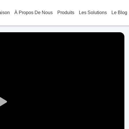
aison
À Propos De Nous
Produits
Les Solutions
Le Blog
Play
Video