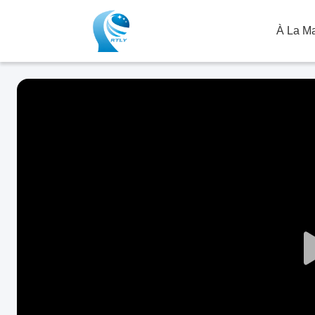
À La M