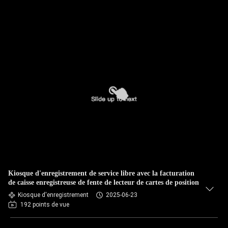
Kiosque d'enregistrement de service libre avec la facturation
de caisse enregistreuse de fente de lecteur de cartes de position
Kiosque d'enregistrement
2025-06-23
192 points de vue