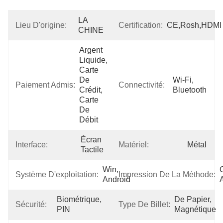
LA 
Lieu D'origine:
Certification:
CE,Rosh,HDMI
CHINE
Argent 
Liquide, 
Carte 
De 
Wi-Fi, 
Paiement Admis:
Connectivité:
Crédit, 
Bluetooth
Carte 
De 
Débit
Écran 
Interface:
Matériel:
Métal
Tactile
Win, 
Système D'exploitation:
Impression De La Méthode:
Android
Biométrique, 
De Papier, 
Sécurité:
Type De Billet:
PIN
Magnétique