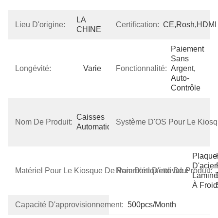
LA 
Lieu D'origine:
Certification:
CE,Rosh,HDMI
CHINE
Paiement 
Sans 
Longévité:
Varie
Fonctionnalité:
Argent, 
Auto-
Contrôle
Caisses 
Nom De Produit:
Système D'OS Pour Le Kiosq
Automatiques
Plaque 
D'acier 
Matériel Pour Le Kiosque De Paiement D'individu:
Nom D'étiquette De Produit:
Laminé
À Froid
Capacité D'approvisionnement:
500pcs/month