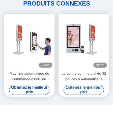
PRODUITS CONNEXES
Vidéo
Vidéo
Machine automatique de
Le centre commercial de 32
commande d'individu
pouces a automatisé le
d'écran tactile de kiosque de
scanner de code QR
Obtenez le meilleur
Obtenez le meilleur
machines de contrôle
d'imprimante de kiosque de
prix
prix
d'individu de 32 pouces
Digital d'écran tactile de
machine de caisse