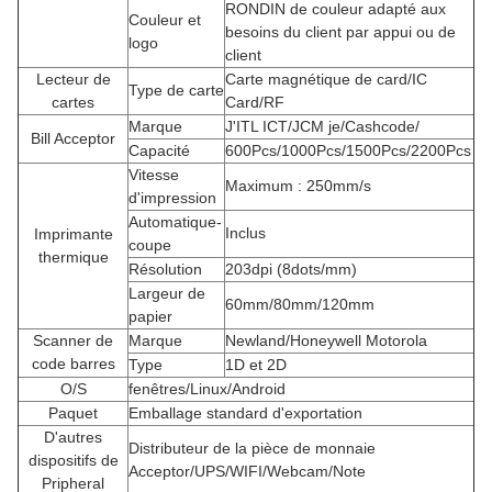
RONDIN de couleur adapté aux
Couleur et
besoins du client par appui ou de
logo
client
Lecteur de
Carte magnétique de card/IC
Type de carte
cartes
Card/RF
Marque
J'ITL ICT/JCM je/Cashcode/
Bill Acceptor
Capacité
600Pcs/1000Pcs/1500Pcs/2200Pcs
Vitesse
Maximum : 250mm/s
d'impression
Automatique-
Inclus
Imprimante
coupe
thermique
Résolution
203dpi (8dots/mm)
Largeur de
60mm/80mm/120mm
papier
Scanner de
Marque
Newland/Honeywell Motorola
code barres
Type
1D et 2D
O/S
fenêtres/Linux/Android
Paquet
Emballage standard d'exportation
D'autres
Distributeur de la pièce de monnaie
dispositifs de
Acceptor/UPS/WIFI/Webcam/Note
Pripheral