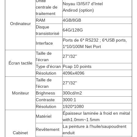
Unité
Noyau I3/I5/I7 d'Intel
centrale de
Andirod (option)
traitement
RAM
4GB/8GB
Ordinateur
Disque
64G/128G
transistorisé
Ports de 6* RS232 ; 6*USB ports,
Interface
1*10/100M Net Port
Taille de
27"/32"
l'écran
Écran tactile
Type d'écran
Pcap 10 points
Résolution
4096x4096
Taille de
27"/32"
l'écran
Moniteur
Brighness
300cd/m2
Contraste
3000:1
Résolution
1920*1080
Épaisseur laminée à froid en métal
Matériel
with1.0mm~1.5mm
La peinture à l'huile/saupoudrent
Revêtement
Cabinet
enduit