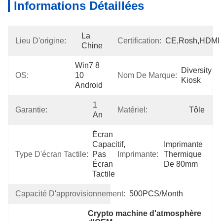
Informations Détaillées
La 
Lieu D'origine:
Certification:
CE,Rosh,HDMI
Chine
Win7 8 
Diversity 
OS:
10 
Nom De Marque:
Kiosk
Android
1 
Garantie:
Matériel:
Tôle
An
Écran 
Capacitif, 
Imprimante 
Type D'écran Tactile:
Pas 
Imprimante:
Thermique 
Écran 
De 80mm
Tactile
Capacité D'approvisionnement:
500PCS/Month
Crypto machine d'atmosphère 