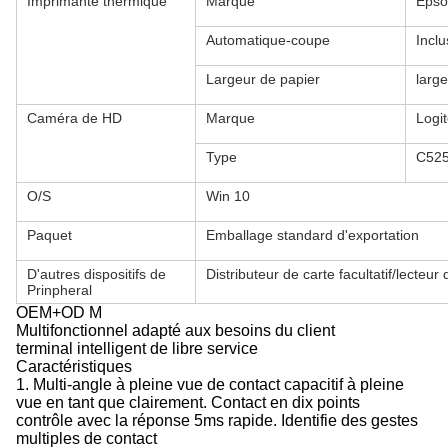
Imprimante thermique
Marque
Epso
Automatique-coupe
Inclu
Largeur de papier
larg
Caméra de HD
Marque
Logi
Type
C525
O/S
Win 10
Paquet
Emballage standard d'exportation
D'autres dispositifs de
Distributeur de carte facultatif/lecteur 
Prinpheral
OEM+OD M
Multifonctionnel adapté aux besoins du client
terminal intelligent de libre service
Caractéristiques
1. Multi-angle à pleine vue de contact capacitif à pleine
vue en tant que clairement. Contact en dix points
contrôle avec la réponse 5ms rapide. Identifie des gestes
multiples de contact