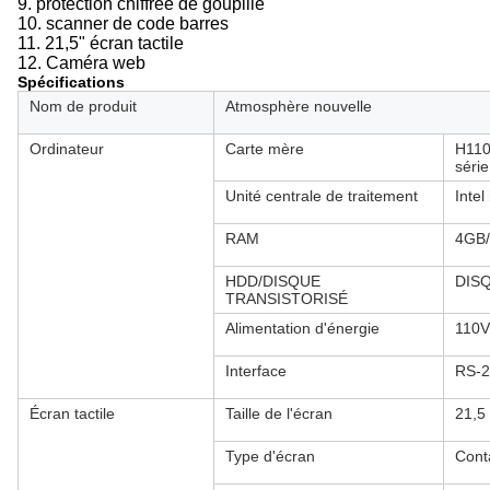
9. protection chiffrée de goupille
10. scanner de code barres
11. 21,5" écran tactile
12. Caméra web
Spécifications
Nom de produit
Atmosphère nouvelle
Ordinateur
Carte mère
H110
série
Unité centrale de traitement
Intel
RAM
4GB
HDD/DISQUE
DIS
TRANSISTORISÉ
Alimentation d'énergie
110V
Interface
RS-2
Écran tactile
Taille de l'écran
21,5
Type d'écran
Cont