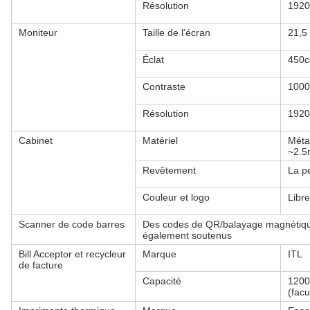
Résolution
1920
Moniteur
Taille de l'écran
21,5
Éclat
450c
Contraste
1000
Résolution
1920
Cabinet
Matériel
Méta
~2.
Revêtement
La pe
Couleur et logo
Libre
Scanner de code barres
Des codes de QR/balayage magnétiqu
également soutenus
Bill Acceptor et recycleur
Marque
ITL
de facture
Capacité
1200
(facul