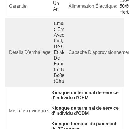
110~
Un 
Garantie:
Alimentation Électrique:
50/6
An
Hert
Emballage 
:  Emballé 
Avec EPE 
Fort, Boîte 
De Carton 
Détails D'emballage:
Et Méthode 
Capacité D'approvisionnemen
De 
Expédition 
En Bois De 
Boîte 
(chaqu
Kiosque de terminal de service 
d'individu d'OEM
, 
Kiosque de terminal de service 
Mettre en évidence:
d'individu d'ODM
, 
Kiosque terminal de paiement 
de 27 pouces