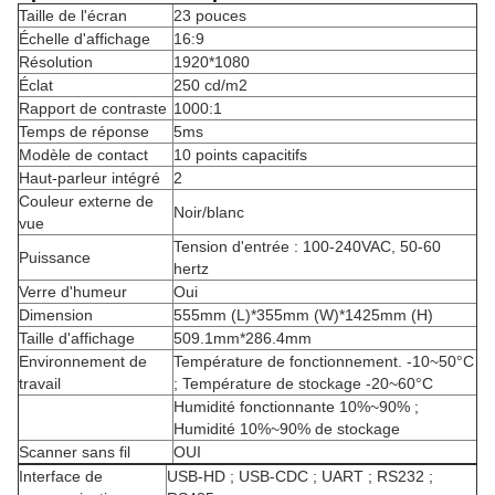
Taille de l'écran
23 pouces
Échelle d'affichage
16:9
Résolution
1920*1080
Éclat
250 cd/m2
Rapport de contraste
1000:1
Temps de réponse
5ms
Modèle de contact
10 points capacitifs
Haut-parleur intégré
2
Couleur externe de
Noir/blanc
vue
Tension d'entrée : 100-240VAC, 50-60
Puissance
hertz
Verre d'humeur
Oui
Dimension
555mm (L)*355mm (W)*1425mm (H)
Taille d'affichage
509.1mm*286.4mm
Environnement de
Température de fonctionnement. -10~50°C
travail
; Température de stockage -20~60°C
Humidité fonctionnante 10%~90% ;
Humidité 10%~90% de stockage
Scanner sans fil
OUI
Interface de
USB-HD ; USB-CDC ; UART ; RS232 ;