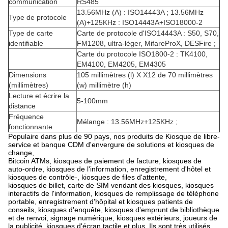
communication
RS485
13.56MHz (A) : ISO14443A ; 13.56MHz
Type de protocole
(A)+125KHz : ISO14443A+ISO18000-2
Type de carte
Carte de protocole d'ISO14443A : S50, S70,
identifiable
FM1208, ultra-léger, MifareProX, DESFire ;
Carte du protocole ISO1800-2 : TK4100,
EM4100, EM4205, EM4305
Dimensions
105 millimètres (l) X X12 de 70 millimètres
(millimètres)
(w) millimètre (h)
Lecture et écrire la
5-100mm
distance
Fréquence
Mélange : 13.56MHz+125KHz ;
fonctionnante
Populaire dans plus de 90 pays, nos produits de Kiosque de libre-
service et banque CDM d'envergure de solutions et kiosques de
change,
Bitcoin ATMs, kiosques de paiement de facture, kiosques de
auto-ordre, kiosques de l'information, enregistrement d'hôtel et
kiosques de contrôle-, kiosques de files d'attente,
kiosques de billet, carte de SIM vendant des kiosques, kiosques
interactifs de l'information, kiosques de remplissage de téléphone
portable, enregistrement d'hôpital et kiosques patients de
conseils, kiosques d'enquête, kiosques d'emprunt de bibliothèque
et de renvoi, signage numérique, kiosques extérieurs, joueurs de
la publicité, kiosques d'écran tactile et plus. Ils sont très utilisés