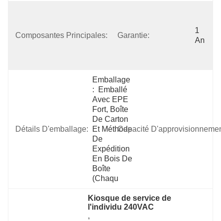
Imprimante 
Thermique 
D'écran 
1 
Composantes Principales:
Garantie:
Tactile De 
An
La Carte 
Mère LED
Emballage 
:  Emballé 
Avec EPE 
Fort, Boîte 
De Carton 
Détails D'emballage:
Et Méthode 
Capacité D'approvisionnemen
De 
Expédition 
En Bois De 
Boîte 
(chaqu
Kiosque de service de 
l'individu 240VAC
, 