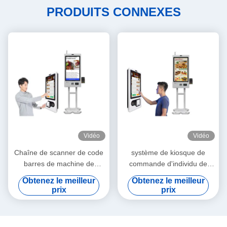
PRODUITS CONNEXES
Vidéo
Vidéo
Chaîne de scanner de code
système de kiosque de
barres de machine de
commande d'individu de
paiement de kiosque de
paiement de service de
Obtenez le meilleur
Obtenez le meilleur
distributeur automatique de
machine de kiosque de la
prix
prix
billet de service d'individu
vente 32Inch