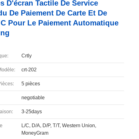
 D'écran Tactile De Service
idu De Paiement De Carte Et De
D'IC Pour Le Paiement Automatique
ing
que:
Crtly
odèle:
crt-202
ièces:
5 pièces
negotiable
aison:
3-25days
e
L/C, D/A, D/P, T/T, Western Union,
MoneyGram