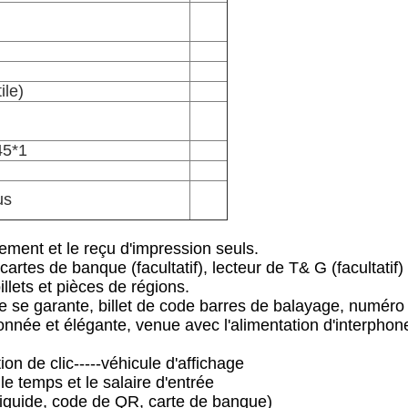
ile)
45*1
us
iement et le reçu d'impression seuls.
rtes de banque (facultatif), lecteur de T& G (facultatif) e
llets et pièces de régions.
rte se garante, billet de code barres de balayage, numér
onnée et élégante, venue avec l'alimentation d'interphon
on de clic-----véhicule d'affichage
le temps et le salaire d'entrée
 liquide, code de QR, carte de banque)