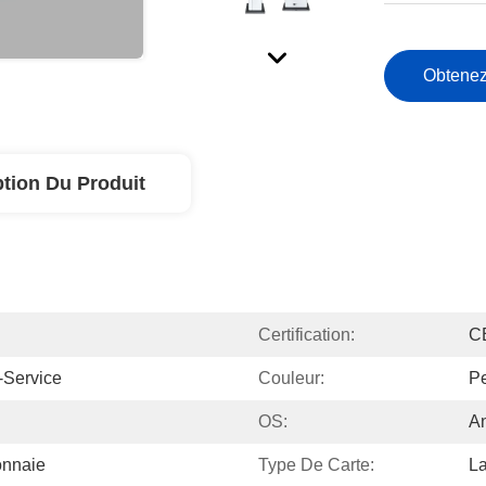
Obtenez
ption Du Produit
Certification:
C
-Service
Couleur:
Pe
OS:
An
onnaie
Type De Carte:
La