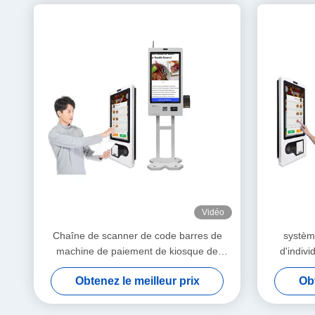
Vidéo
Chaîne de scanner de code barres de
systèm
machine de paiement de kiosque de
d'indiv
distributeur automatique de billet de
machine 
Obtenez le meilleur prix
Obt
service d'individu