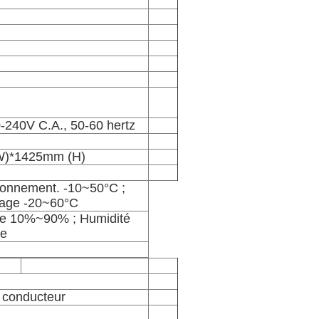
0-240V C.A., 50-60 hertz
W)*1425mm (H)
ionnement. -10~50°C ;
kage -20~60°C
te 10%~90% ; Humidité
ge
et conducteur