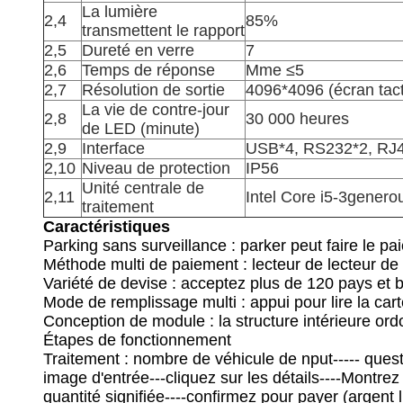
La lumière
2,4
85%
transmettent le rapport
2,5
Dureté en verre
7
2,6
Temps de réponse
Mme ≤5
2,7
Résolution de sortie
4096*4096 (écran tact
La vie de contre-jour
2,8
30 000 heures
de LED (minute)
2,9
Interface
USB*4, RS232*2, RJ
2,10
Niveau de protection
IP56
Unité centrale de
2,11
Intel Core i5-3genero
traitement
Caractéristiques
Parking sans surveillance : parker peut faire le pa
Méthode multi de paiement : lecteur de lecteur de ca
Variété de devise : acceptez plus de 120 pays et bi
Mode de remplissage multi : appui pour lire la ca
Conception de module : la structure intérieure ord
Étapes de fonctionnement
Traitement : nombre de véhicule de nput----- questi
image d'entrée---cliquez sur les détails----Montrez 
quantité signifiée----confirmez pour payer (argent