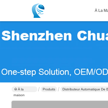
À La M
À la
Produits
Distributeur Automatique De Bi
maison