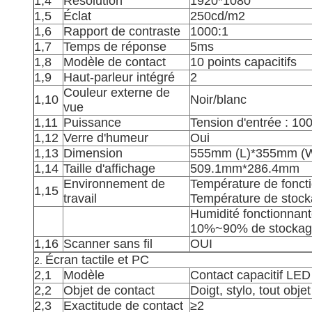
1,4
Résolution
1920*1080
1,5
Éclat
250cd/m2
1,6
Rapport de contraste
1000:1
1,7
Temps de réponse
5ms
1,8
Modèle de contact
10 points capacitifs
1,9
Haut-parleur intégré
2
Couleur externe de
1,10
Noir/blanc
vue
1,11
Puissance
Tension d'entrée : 10
1,12
Verre d'humeur
Oui
1,13
Dimension
555mm (L)*355mm (
1,14
Taille d'affichage
509.1mm*286.4mm
Environnement de
Température de fonct
1,15
travail
Température de stoc
Humidité fonctionnan
10%~90% de stocka
1,16
Scanner sans fil
OUI
Écran tactile et PC
2.
2,1
Modèle
Contact capacitif LED
2,2
Objet de contact
Doigt, stylo, tout obj
2,3
Exactitude de contact
≥2