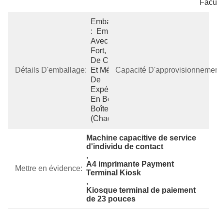
Facul
Emballage 
:  Emballé 
Avec EPE 
Fort, Boîte 
De Carton 
Détails D'emballage:
Et Méthode 
Capacité D'approvisionnemen
De 
Expédition 
En Bois De 
Boîte 
(chaqu
Machine capacitive de service 
d'individu de contact
, 
A4 imprimante Payment 
Mettre en évidence:
Terminal Kiosk
, 
Kiosque terminal de paiement 
de 23 pouces