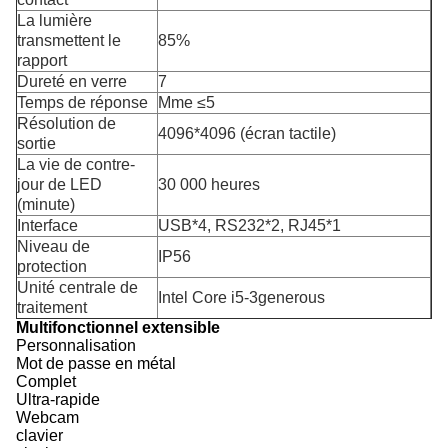
La lumière
transmettent le
85%
rapport
Dureté en verre
7
Temps de réponse
Mme ≤5
Résolution de
4096*4096 (écran tactile)
sortie
La vie de contre-
jour de LED
30 000 heures
(minute)
Interface
USB*4, RS232*2, RJ45*1
Niveau de
IP56
protection
Unité centrale de
Intel Core i5-3generous
traitement
Multifonctionnel extensible
Personnalisation
Mot de passe en métal
Complet
Ultra-rapide
Webcam
clavier