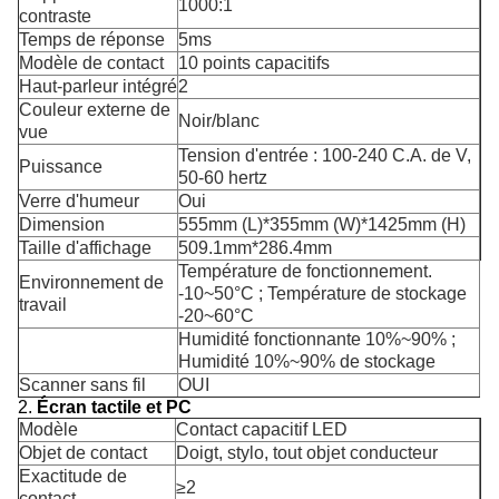
1000:1
contraste
Temps de réponse
5ms
Modèle de contact
10 points capacitifs
Haut-parleur intégré
2
Couleur externe de
Noir/blanc
vue
Tension d'entrée : 100-240 C.A. de V,
Puissance
50-60 hertz
Verre d'humeur
Oui
Dimension
555mm (L)*355mm (W)*1425mm (H)
Taille d'affichage
509.1mm*286.4mm
Température de fonctionnement.
Environnement de
-10~50°C ; Température de stockage
travail
-20~60°C
Humidité fonctionnante 10%~90% ;
Humidité 10%~90% de stockage
Scanner sans fil
OUI
2.
Écran tactile et PC
Modèle
Contact capacitif LED
Objet de contact
Doigt, stylo, tout objet conducteur
Exactitude de
≥2
contact