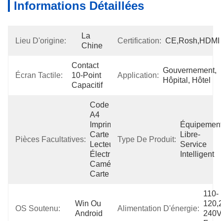
Informations Détaillées
La 
Lieu D'origine:
Certification:
CE,Rosh,HDMI
Chine
Contact 
Gouvernement, 
Écran Tactile:
10-Point 
Application:
Hôpital, Hôtel
Capacitif
Code QR, 
A4 
Imprimante, 
Équipement
Carte De 
Libre-
Pièces Facultatives:
Type De Produit:
Lecteur 
Service 
Électrique, 
Intelligent
Caméra, 
Carte D'IC
110-
Win Ou 
120,
OS Soutenu:
Alimentation D'énergie:
Android
240V