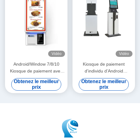
Vidéo
Vidéo
Android/Window 7/8/10
Kiosque de paiement
Kiosque de paiement avec
d'individu d'Android
interface conviviale pour un
annonçant l'information
Obtenez le meilleur
Obtenez le meilleur
paiement facile
interactive de support de
prix
prix
terminal d'affichage