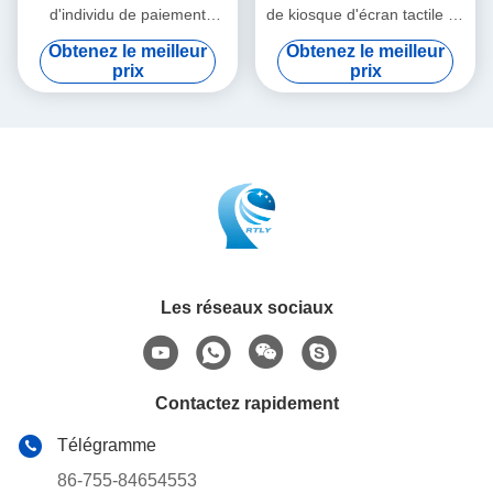
d'individu de paiement
de kiosque d'écran tactile de
d'individu d'écran tactile pour
HDMI commandant la
Obtenez le meilleur
Obtenez le meilleur
le restaurant KFC de
machine de paiement de
prix
prix
McDonald's
service d'individu
Les réseaux sociaux
Contactez rapidement
Télégramme
86-755-84654553