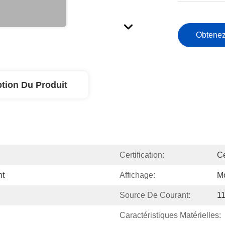
Obtenez
ption Du Produit
Certification:
C
nt
Affichage:
M
Source De Courant:
1
Caractéristiques Matérielles: