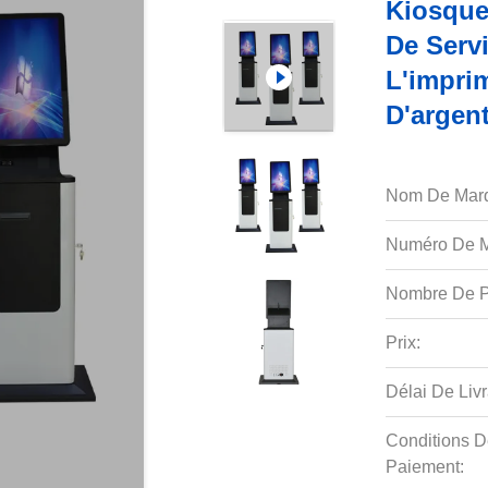
Kiosque 
De Serv
L'impri
D'argen
Nom De Mar
Numéro De M
Nombre De P
Prix:
Délai De Livr
Conditions D
Paiement: