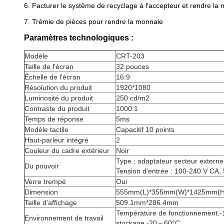
6. Facturer le système de recyclage à l'accepteur et rendre la m
7. Trémie de pièces pour rendre la monnaie
Paramètres technologiques :
Modèle
CRT-203
Taille de l'écran
32 pouces
Échelle de l'écran
16:9
Résolution du produit
1920*1080
Luminosité du produit
250 cd/m2
Contraste du produit
1000:1
Temps de réponse
5ms
Modèle tactile
Capacitif 10 points
Haut-parleur intégré
2
Couleur du cadre extérieur
Noir
Type : adaptateur secteur externe
Du pouvoir
Tension d'entrée : 100-240 V CA,
Verre trempé
Oui
Dimension
555mm(L)*355mm(W)*1425mm(H
Taille d'affichage
509.1mm*286.4mm
Température de fonctionnement
Environnement de travail
stockage -20～60°C