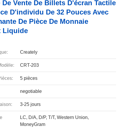
De Vente De Billets D'écran Tactile
ice D'individu De 32 Pouces Avec
mante De Pièce De Monnaie
t Liquide
que:
Creately
odèle:
CRT-203
ièces:
5 pièces
negotiable
aison:
3-25 jours
e
LC, D/A, D/P, T/T, Western Union,
MoneyGram