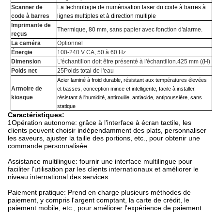
Scanner de
La technologie de numérisation laser du code à barres à
code à barres
lignes multiples et à direction multiple
Imprimante de
Thermique, 80 mm, sans papier avec fonction d'alarme.
reçus
La caméra
Optionnel
Énergie
100-240 V CA, 50 à 60 Hz
Dimension
L'échantillon doit être présenté à l'échantillon.
4
25 mm ((H)
Poids net
25
Poids total de l'eau
Acier laminé à froid durable, résistant aux températures élevées
Armoire de
et basses, conception mince et intelligente, facile à installer,
kiosque
résistant à l'humidité, antirouille, antiacide, antipoussière, sans
statique
Caractéristiques:
1Opération autonome: grâce à l'interface à écran tactile, les
clients peuvent choisir indépendamment des plats, personnaliser
les saveurs, ajuster la taille des portions, etc., pour obtenir une
commande personnalisée.
Assistance multilingue: fournir une interface multilingue pour
faciliter l'utilisation par les clients internationaux et améliorer le
niveau international des services.
Paiement pratique: Prend en charge plusieurs méthodes de
paiement, y compris l'argent comptant, la carte de crédit, le
paiement mobile, etc., pour améliorer l'expérience de paiement.