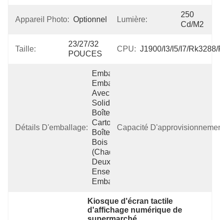
250 
Appareil Photo:
Optionnel
Lumière:
Cd/m2
23/27/32 
Taille:
CPU:
J1900/I3/i5/i7/rk3288
POUCES
Emballage: 
Emballé 
Avec EPE 
Solide, 
Boîte En 
Carton Et 
Détails D'emballage:
Capacité D'approvisionnemen
Boîte En 
Bois 
(chaque 
Deux 
Ensembles 
Emballés
Kiosque d'écran tactile 
d'affichage numérique de 
supermarché