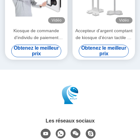
Vidéo
Vidéo
Kiosque de commande
Accepteur d'argent comptant
d'individu de paiement
de kiosque d'écran tactile de
d'individu d'écran tactile pour
HDMI commandant la
Obtenez le meilleur
Obtenez le meilleur
le restaurant KFC de
machine de paiement de
prix
prix
McDonald's
service d'individu
Les réseaux sociaux