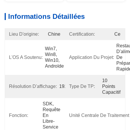
Informations Détaillées
Lieu D'origine:
Chine
Certification:
Ce
Restau
Win7, 
D'alim
Win8, 
L'OS A Soutenu:
Application Du Projet:
De 
Win10, 
Prépar
Androïde
Rapid
10 
Résolution D'affichage:
1920*1080
Type De TP:
Points 
Capacitif
SDK, 
Requête 
Fonction:
En 
Unité Centrale De Traitement I
Libre-
Service