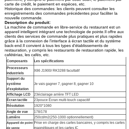
carte de crédit, le paiement en espèces, etc.
Historique des commandes: les clients peuvent consulter les
enregistrements des commandes précédentes pour faciliter la
nouvelle commande.
Description du produit:
La machine de commande en libre-service du restaurant est un
appareil intelligent intégrant une technologie de pointe.Il offre aux
clients des services de commande plus pratiques et plus rapides
grâce à la connexion de l'interface à écran tactile et du système
back-end.Il convient à tous les types d'établissements de
restauration, y compris les restaurants de restauration rapide, les
cafétérias, les cafés, etc.
Composants
Les spécifications
Processeurs
X86 J1900
/ RK3288 facultatif
industriels
Support du
système
Je vais gagner 7, gagner 8, gagner 10
d'exploitation
Affichage LCD
2
3
éclairage arrière TFT LED
Écran tactile
2
3
pouce Écran multi-touch capacitif
Résolution
1920*1080
Angle de vue
178/178
Lumière
250
cd/m2
(250-1000 optionnellement)
Prise en charge des cartes bancaires, y compris les cartes
Appareil de point
magnétiques et les cartes IC
de vente