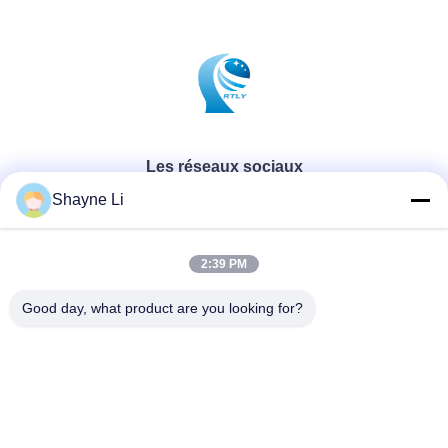
Les réseaux sociaux
Shayne Li
Contactez rapidement
2:39 PM
Télégramme
Good day, what product are you looking for?
86-755-84654553
E-mail
sales@szcreately.com
Adresse